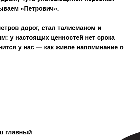
азываем
«Петрович»
.
етров дорог, стал талисманом и
им: у настоящих ценностей нет срока
нится у нас — как живое напоминание о
ш главный