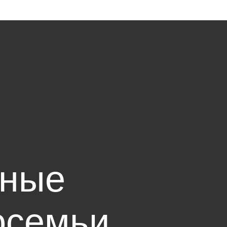
рные
осемьи,