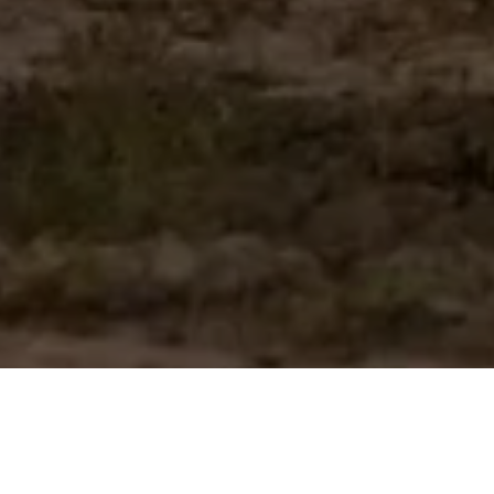
енд. Это точка
Мы глубоко понимае