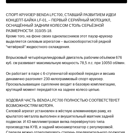
СПОРТ-КРУИЗЕР BENDA LFC700, СТАВШИЙ РАЗВИТИЕМ ИДЕИ
КОНЦЕПТ-БАЙКА LF-01, – ПЕРВЫЙ СЕРИЙНЫЙ МОТОЦИКЛ,
ОСНАЩЁННЫЙ ЗАДНИМ КОЛЕСОМ СТОЛЬ СЕРЬЁЗНОЙ
РАЗМЕРНОСТИ: 310/35-18.
Кроме того, на фоне своих одноклассников этот пауэр-круизер
выделяется силовым агрегатом – высокооборотистой рядной
"четвёркой" жидкостного охлаждения.
Впрысковый четырёхцилиндровый двигатель рабочим объёмом 676
куб. см развивает максимальную мощность 78,5 л.с. при 10050 об/мин.
Он работает в паре с 6-ступенчатой коробкой передач и весьма
динамично разгоняет 230-килограммовый спорт-круизер.
Проскальзывающее сцепление входит в базовую комплектацию,
крутящий момент передаётся на заднее колесо цепью.
ХОДОВАЯ ЧАСТЬ BENDA LFC700 ПОЛНОСТЬЮ СООТВЕТСТВУЕТ
ВОЗМОЖНОСТЯМ МОТОРА.
Силовой агрегат установлен в жёсткую алюминиевую раму, из
крылатого металла выполнен и внушительный маятник задней
подвески. И 43-миллиметровая вилка перевёрнутого типа
производства KYB, и задний моноамортизатор с регулировкой.
Спереди можно отрегулировать степень предварительного поджатия