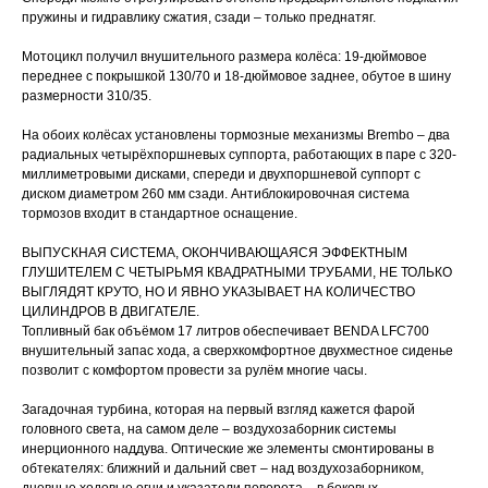
пружины и гидравлику сжатия, сзади – только преднатяг.
Мотоцикл получил внушительного размера колёса: 19-дюймовое
переднее с покрышкой 130/70 и 18-дюймовое заднее, обутое в шину
размерности 310/35.
На обоих колёсах установлены тормозные механизмы Brembo – два
радиальных четырёхпоршневых суппорта, работающих в паре с 320-
миллиметровыми дисками, спереди и двухпоршневой суппорт с
диском диаметром 260 мм сзади. Антиблокировочная система
тормозов входит в стандартное оснащение.
ВЫПУСКНАЯ СИСТЕМА, ОКОНЧИВАЮЩАЯСЯ ЭФФЕКТНЫМ
ГЛУШИТЕЛЕМ С ЧЕТЫРЬМЯ КВАДРАТНЫМИ ТРУБАМИ, НЕ ТОЛЬКО
ВЫГЛЯДЯТ КРУТО, НО И ЯВНО УКАЗЫВАЕТ НА КОЛИЧЕСТВО
ЦИЛИНДРОВ В ДВИГАТЕЛЕ.
Топливный бак объёмом 17 литров обеспечивает BENDA LFC700
внушительный запас хода, а сверхкомфортное двухместное сиденье
позволит с комфортом провести за рулём многие часы.
Загадочная турбина, которая на первый взгляд кажется фарой
головного света, на самом деле – воздухозаборник системы
инерционного наддува. Оптические же элементы смонтированы в
обтекателях: ближний и дальний свет – над воздухозаборником,
дневные ходовые огни и указатели поворота – в боковых.