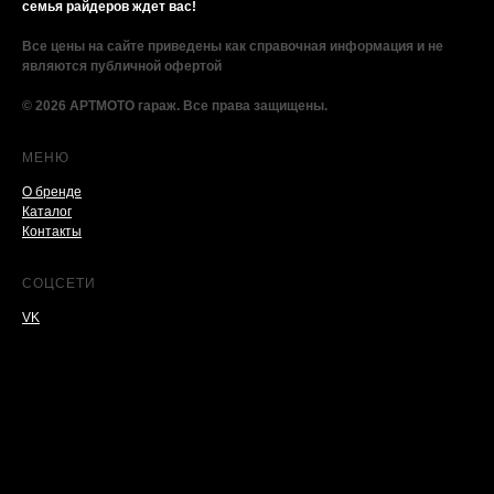
семья райдеров ждет вас!
Все цены на сайте приведены как справочная информация и не
являются публичной офертой
© 2026 АРТМОТО гараж. Все права защищены.
МЕНЮ
О бренде
Каталог
Контакты
СОЦСЕТИ
VK