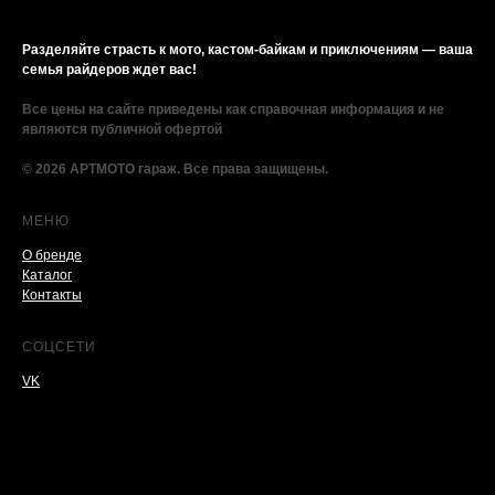
Разделяйте страсть к мото, кастом-байкам и приключениям — ваша
семья райдеров ждет вас!
Все цены на сайте приведены как справочная информация и не
являются публичной офертой
© 2026 АРТМОТО гараж. Все права защищены.
МЕНЮ
О бренде
Каталог
Контакты
СОЦСЕТИ
VK