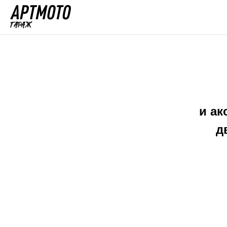
и ак
д