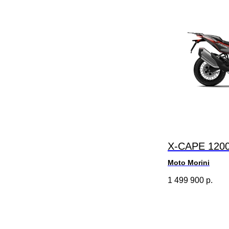
X-CAPE 120
Moto Morini
1 499 900
р.