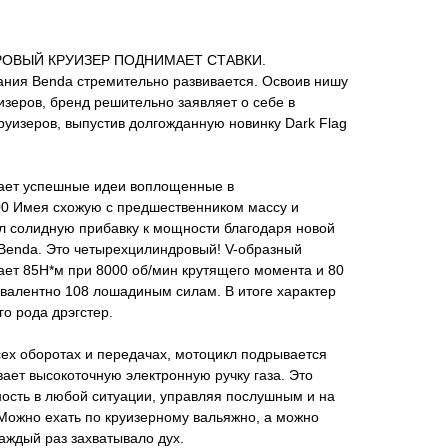
ТРОВЫЙ КРУИЗЕР ПОДНИМАЕТ СТАВКИ.
ния Benda стремительно развивается. Освоив нишу
изеров, бренд решительно заявляет о себе в
уизеров, выпустив долгожданную новинку Dark Flag
ает успешные идеи воплощенные в
00 Имея схожую с предшественником массу и
л солидную прибавку к мощности благодаря новой
 Benda. Это четырехцилиндровый! V-образный
ает 85Н*м при 8000 об/мин крутящего момента и 80
вивалентно 108 лошадиным силам. В итоге характер
го рода дрэгстер.
сех оборотах и передачах, мотоцикл подрывается
вает высокоточную электронную ручку газа. Это
ность в любой ситуации, управляя послушным и на
Можно ехать по круизерному вальяжно, а можно
аждый раз захватывало дух.