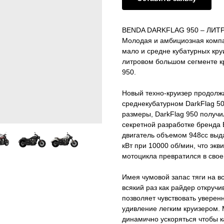
BENDA DARKFLAG 950 – ЛИ
Молодая и амбициозная компа
мало и средне кубатурных кру
литровом большом сегменте кр
950.
Новый техно-круизер продолж
среднекубатурном DarkFlag 5
размеры, DarkFlag 950 получи
секретной разработке бренда
двигатель объемом 948сс выд
кВт при 10000 об/мин, что эк
мотоцикла превратился в свое
Имея чумовой запас тяги на в
всякий раз как райдер откручи
позволяет чувствовать уверен
удивление легким круизером. 
динамично ускоряться чтобы к