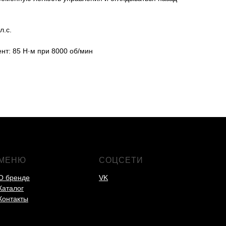
л.с.
т: 85 Н·м при 8000 об/мин
МЕНЮ
СОЦСЕТИ
О бренде
VK
Каталог
Контакты