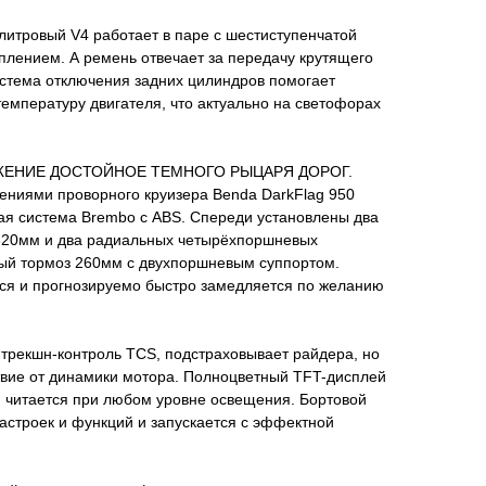
литровый V4 работает в паре с шестиступенчатой
лением. А ремень отвечает за передачу крутящего
истема отключения задних цилиндров помогает
температуру двигателя, что актуально на светофорах
ЕНИЕ ДОСТОЙНОЕ ТЕМНОГО РЫЦАРЯ ДОРОГ.
ениями проворного круизера Benda DarkFlag 950
я система Brembo с ABS. Спереди установлены два
320мм и два радиальных четырёхпоршневых
вый тормоз 260мм с двухпоршневым суппортом.
ся и прогнозируемо быстро замедляется по желанию
трекшн-контроль TCS, подстраховывает райдера, но
твие от динамики мотора. Полноцветный TFT-дисплей
и читается при любом уровне освещения. Бортовой
астроек и функций и запускается с эффектной