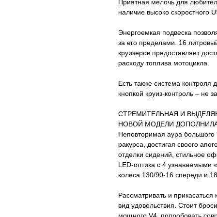
Приятная мелочь для любителе
наличие высоко скоростного U
Энергоемкая подвеска позволя
за его пределами. 16 литровы
круизеров предоставляет дост
расходу топлива мотоцикла.
Есть также система контроля 
кнопкой круиз-контроль – не 
СТРЕМИТЕЛЬНАЯ И ВЫДЕЛЯ
НОВОЙ МОДЕЛИ ДОПОЛНИЛА
Неповторимая аура большого V
ракурса, достигая своего апо
отделки сидений, стильное о
LED-оптика с 4 узнаваемыми «
колеса 130/90-16 спереди и 1
Рассматривать и прикасаться 
вид удовольствия. Стоит броси
мощного V4, попробовать сов