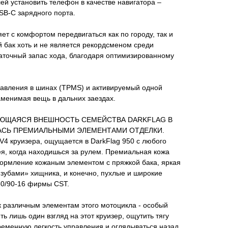
й установить телефон в качестве навигатора –
SB-C зарядного порта.
ет с комфортом передвигаться как по городу, так и
й бак хоть и не является рекордсменом среди
аточный запас хода, благодаря оптимизированному
давления в шинах (TPMS) и активируемый одной
заменимая вещь в дальних заездах.
ЮЩАЯСЯ ВНЕШНОСТЬ СЕМЕЙСТВА DARKFLAG В
СЬ ПРЕМИАЛЬНЫМИ ЭЛЕМЕНТАМИ ОТДЕЛКИ.
4 круизера, ощущается в DarkFlag 950 с любого
гея, когда находишься за рулем. Премиальная кожа
формление кожаным элементом с пряжкой бака, яркая
зубами» хищника, и конечно, пухлые и широкие
80/90-16 фирмы CST.
к различным элементам этого мотоцикла - особый
ть лишь один взгляд на этот круизер, ощутить тягу
ременную легкость управления и оглядываться назад