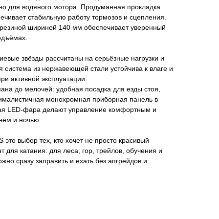
жно для водяного мотора. Продуманная прокладка
ечивает стабильную работу тормозов и сцепления.
о-резиной шириной 140 мм обеспечивает уверенный
подъёмах.
иевые звёзды рассчитаны на серьёзные нагрузки и
 система из нержавеющей стали устойчива к влаге и
ри активной эксплуатации.
ана до мелочей: удобная посадка для езды стоя,
ималистичная монохромная приборная панель в
ная LED-фара делают управление комфортным и
нём и ночью.
о выбор тех, кто хочет не просто красивый
 для катания: для леса, гор, трейлов, обучения и
жно сразу заправить и ехать без апгрейдов и