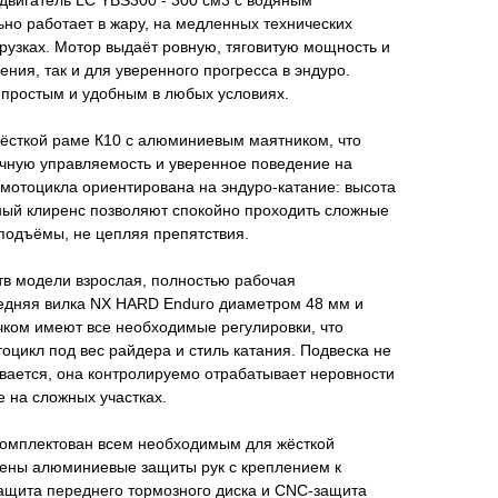
двигатель LC YBS300 - 300 см3 с водяным
но работает в жару, на медленных технических
грузках. Мотор выдаёт ровную, тяговитую мощность и
ения, так и для уверенного прогресса в эндуро.
 простым и удобным в любых условиях.
ёсткой раме К10 с алюминиевым маятником, что
очную управляемость и уверенное поведение на
мотоцикла ориентирована на эндуро-катание: высота
ный клиренс позволяют спокойно проходить сложные
 подъёмы, не цепляя препятствия.
в модели взрослая, полностью рабочая
едняя вилка NX HARD Enduro диаметром 48 мм и
чком имеют все необходимые регулировки, что
тоцикл под вес райдера и стиль катания. Подвеска не
вается, она контролируемо отрабатывает неровности
е на сложных участках.
омплектован всем необходимым для жёсткой
влены алюминиевые защиты рук с креплением к
защита переднего тормозного диска и CNC-защита