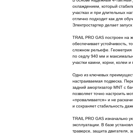
В основе надёжный 4-тактный 
охлаждением, который стабиль
участках и при длительных на
отлично подходит как для обуч
Электростартер делает запуск
TRAIL PRO GAS построен на ж
обеспечивает устойчивость, т
сложном рельефе. Геометрия 
по седлу 940 мм и максималь
участки камни, корни, колеи и
Одно из ключевых преимущест
настраиваемая подвеска. Пер
задний амортизатор MNT с ба
позволяет точно настроить мо
«проваливается» и не раскачи
и сохраняет стабильность даж
TRAIL PRO GAS изначально ук
эксплуатации. В базе устано
траверсе, защита двигателя, 