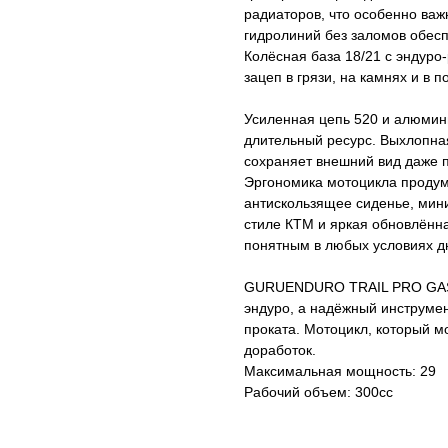
радиаторов, что особенно ва
гидролиний без заломов обесп
Колёсная база 18/21 с эндур
зацеп в грязи, на камнях и в 
Усиленная цепь 520 и алюмин
длительный ресурс. Выхлопная
сохраняет внешний вид даже п
Эргономика мотоцикла продум
антискользящее сиденье, мин
стиле КТМ и яркая обновлён
понятным в любых условиях д
GURUENDURO TRAIL PRO GAS эт
эндуро, а надёжный инструмент
проката. Мотоцикл, который мо
доработок.
Максимальная мощность: 29
Рабочий объем: 300cc