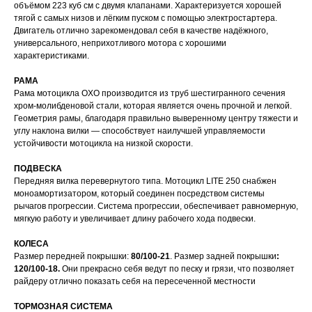
объёмом 223 куб см с двумя клапанами. Характеризуется хорошей
тягой с самых низов и лёгким пуском с помощью электростартера.
Двигатель отлично зарекомендовал себя в качестве надёжного,
универсального, неприхотливого мотора с хорошими
характеристиками.
РАМА
Рама мотоцикла OXO производится из труб шестигранного сечения
хром-молибденовой стали, которая является очень прочной и легкой.
Геометрия рамы, благодаря правильно выверенному центру тяжести и
углу наклона вилки — способствует наилучшей управляемости
устойчивости мотоцикла на низкой скорости.
ПОДВЕСКА
Передняя вилка перевернутого типа. Мотоцикл LITE 250 снабжен
моноамортизатором, который соединен посредством системы
рычагов прогрессии. Система прогрессии, обеспечивает равномерную,
мягкую работу и увеличивает длину рабочего хода подвески.
КОЛЕСА
Размер передней покрышки:
80/100-21
. Размер задней покрышки
:
120/100-18.
Они прекрасно себя ведут по песку и грязи, что позволяет
райдеру отлично показать себя на пересеченной местности
ТОРМОЗНАЯ СИСТЕМА