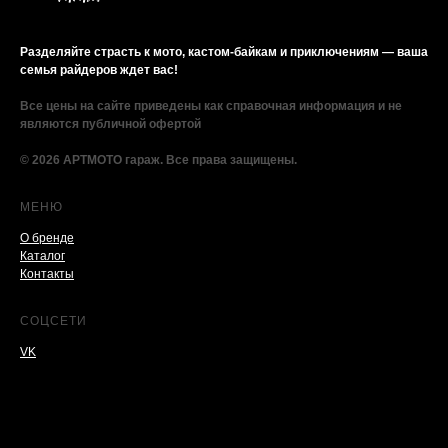
Разделяйте страсть к мото, кастом-байкам и приключениям — ваша
семья райдеров ждет вас!
Все цены на сайте приведены как справочная информация и не
являются публичной офертой
© 2026 АРТМОТО гараж. Все права защищены.
МЕНЮ
О бренде
Каталог
Контакты
СОЦСЕТИ
VK