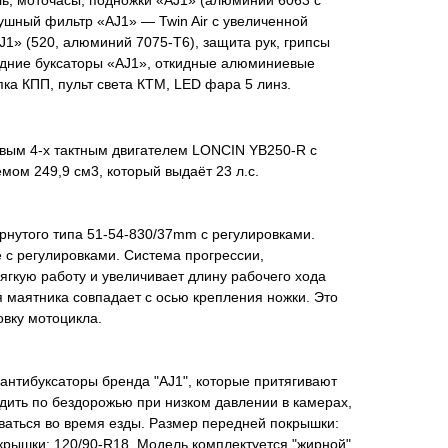
ушный фильтр «AJ1» — Twin Air с увеличенной
1» (520, алюминий 7075-Т6), защита рук, грипсы
дние буксаторы «AJ1», откидные алюминиевые
ка КПП, пульт света КТМ, LED фара 5 линз.
ым 4-х тактным двигателем LONCIN YB250-R с
ом 249,9 см3, который выдаёт 23 л.с.
рнутого типа 51-54-830/37mm с регулировками.
 с регулировками. Система прогрессии,
гкую работу и увеличивает длину рабочего хода
я маятника совпадает с осью крепления ножки. Это
вку мотоцикла.
антибуксаторы бренда "AJ1", которые притягивают
здить по бездорожью при низком давлении в камерах,
ваться во время езды. Размер передней покрышки:
крышки: 120/90-R18. Модель комплектуется "жирной"