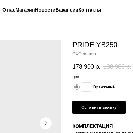
О нас
Магазин
Новости
Вакансии
Контакты
PRIDE YB250
OXO motors
178 900
р.
188 900
р.
цвет
Оранжевый
Оставить заявку
КОМПЛЕКТАЦИЯ
Электронная приборная панел