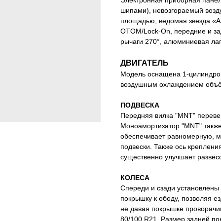
шипами), невозгораемый возд
площадью, ведомая звезда «AJ
OTOM/Lock-On, передние и за
рычаги 270°, алюминиевая лап
ДВИГАТЕЛЬ
Модель оснащена 1-цилиндров
воздушным охлаждением объём
ПОДВЕСКА
Передняя вилка "MNT" переве
Моноамортизатор "MNT" также
обеспечивает равномерную, мя
подвески. Также ось креплени
существенно улучшает развесо
КОЛЕСА
Спереди и сзади установлены 
покрышку к ободу, позволяя е
не давая покрышке проворачи
80/100 R21. Размер задней по