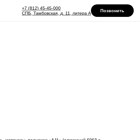
+7 (812) 45-45-000
Позвонить
СПБ, Тамбовская, д. 11, литера А
ь, моточасы, подножки «AJ1» (алюминий 6063 с