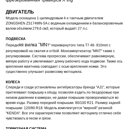
ДВИГАТЕЛЬ
Модель оснащена 1-цилиндровым 4-х тактным двигателем
ZONGSHEN ZS174MN-5A с водяным охлаждением и балансировочным
валом объёмом 279,6 см3, который выдаёт 27 л.с.
ПОДВЕСКА
яя вилка "MN
Передн
T" перевернутого типа T7 48- 910mm с
регулировкой на сжатия и отбой. Моноамортизатор "MNT" также с
регулировками. Система прогрессии, обеспечивает равномерную,
мягкую работу и увеличивает длину рабочего хода подвески. Также ось
крепления маятника совпадает с осью крепления ножки. Это
существенно улучшает развесовку мотоцикла.
КОЛЕСА
Спереди и сзади установлены антибуксаторы бренда "AJ1", которые
притягивают покрышку к ободу, позволяя ездить по бездорожью при
низком давлении в камерах, не давая покрышке проворачиваться во
время езды. Размер передней покрышки: 80/100 R21. Размер задней
покрышки: 120/90-R18. Модель комплектуется "жирной" резиной
"KENDA". Все эти характеристики позволяют мотоциклу отлично себя
чувствовать в песке и грязи.
ТОРМОЗНАЯ СИСТЕМА