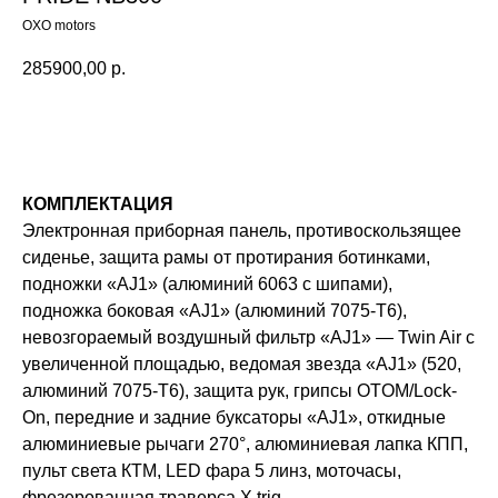
OXO motors
285900,00
р.
Оставить заявку
КОМПЛЕКТАЦИЯ
Электронная приборная панель, противоскользящее
сиденье, защита рамы от протирания ботинками,
подножки «AJ1» (алюминий 6063 с шипами),
подножка боковая «AJ1» (алюминий 7075-Т6),
невозгораемый воздушный фильтр «AJ1» — Twin Air с
увеличенной площадью, ведомая звезда «AJ1» (520,
алюминий 7075-Т6), защита рук, грипсы OTOM/Lock-
On, передние и задние буксаторы «AJ1», откидные
алюминиевые рычаги 270°, алюминиевая лапка КПП,
пульт света КТМ, LED фара 5 линз, моточасы,
фрезерованная траверса X trig