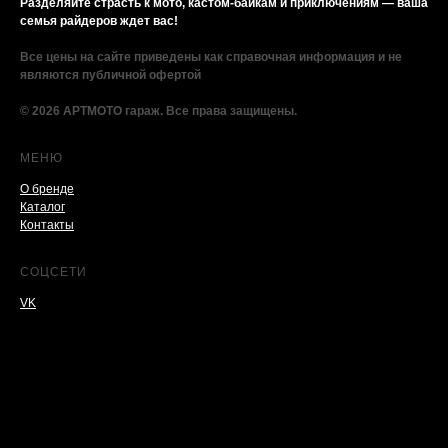
Разделяйте страсть к мото, кастом-байкам и приключениям — ваша
семья райдеров ждет вас!
Все цены на сайте приведены как справочная информация и не
являются публичной офертой
© 2026 АРТМОТО гараж. Все права защищены.
МЕНЮ
О бренде
Каталог
Контакты
СОЦСЕТИ
VK