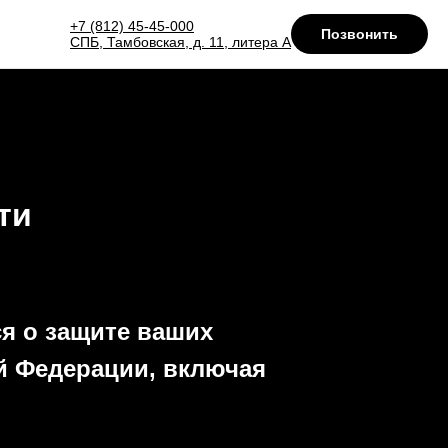
+7 (812) 45-45-000
Позвонить
СПБ, Тамбовская, д. 11, литера А
ти
ся о защите ваших
й Федерации, включая