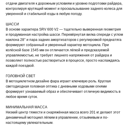
отдачи двигателя к дорожным условиям и уровню подготовки райдера,
контролируя крутящий момент и проскальзывание заднего колеса для
уверенной и стабильной езды в любую погоду.
ШАССИ
В основе характера SRV 600 V2 — тщательно выверенная геометрия
и продуманная настройка шасси. Перевёрнутая вилка спереди с углом
наклона 28° и пара задних амортизаторов с регулировкой преднатяга
формируют собранный и уверенный характер мотоцикла. При
колёсной базе 1545 мм он отличается лёгкой и предсказуемой
управляемостью, не требует лишнего напряжения от райдера и
позволяет полностью раствориться в процессе, просто наслаждаясь
каждой поездкой.
ГОЛОВНОЙ СВЕТ
В мотоциклетном дизайне фара играет ключевую роль. Круглая
светодиодная головная оптика с дневными ходовыми огнями
формирует узнаваемый образ и обеспечивает отличную видимость в
любое время суток.
МИНИМАЛЬНАЯ МАССА
Низкий центр тяжести и снаряжённая масса всего 201 кг делают этот
динамичный мотоцикл лёгким в управлении, отзывчивым и по-
настоящему увлекательным.