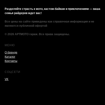
Разделяйте страсть к мото, кастом-байкам и приключениям — ваша
семья райдеров ждет вас!
Все цены на сайте приведены как справочная информация и не
являются публичной офертой
© 2026 АРТМОТО гараж. Все права защищены.
МЕНЮ
О бренде
Каталог
Контакты
СОЦСЕТИ
VK