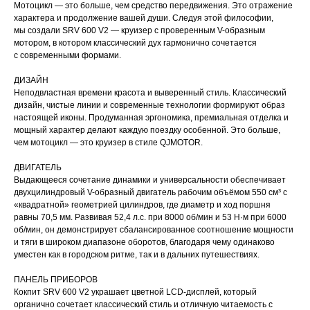
Мотоцикл — это больше, чем средство передвижения. Это отражение
характера и продолжение вашей души. Следуя этой философии,
мы создали SRV 600 V2 — круизер с проверенным V-образным
мотором, в котором классический дух гармонично сочетается
с современными формами.
ДИЗАЙН
Неподвластная времени красота и выверенный стиль. Классический
дизайн, чистые линии и современные технологии формируют образ
настоящей иконы. Продуманная эргономика, премиальная отделка и
мощный характер делают каждую поездку особенной. Это больше,
чем мотоцикл — это круизер в стиле QJMOTOR.
ДВИГАТЕЛЬ
Выдающееся сочетание динамики и универсальности обеспечивает
двухцилиндровый V-образный двигатель рабочим объёмом 550 см³ с
«квадратной» геометрией цилиндров, где диаметр и ход поршня
равны 70,5 мм. Развивая 52,4 л.с. при 8000 об/мин и 53 Н·м при 6000
об/мин, он демонстрирует сбалансированное соотношение мощности
и тяги в широком диапазоне оборотов, благодаря чему одинаково
уместен как в городском ритме, так и в дальних путешествиях.
ПАНЕЛЬ ПРИБОРОВ
Кокпит SRV 600 V2 украшает цветной LCD-дисплей, который
органично сочетает классический стиль и отличную читаемость с