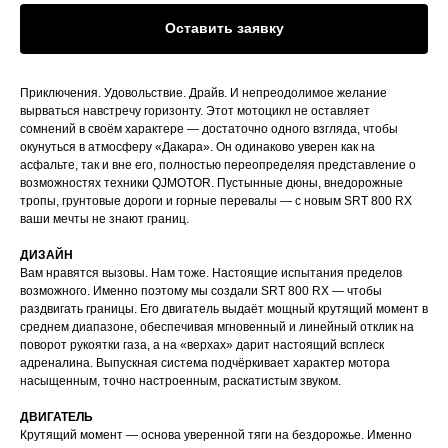
Оставить заявку
Приключения. Удовольствие. Драйв. И непреодолимое желание
вырваться навстречу горизонту. Этот мотоцикл не оставляет
сомнений в своём характере — достаточно одного взгляда, чтобы
окунуться в атмосферу «Дакара». Он одинаково уверен как на
асфальте, так и вне его, полностью переопределяя представление о
возможностях техники QJMOTOR. Пустынные дюны, внедорожные
тропы, грунтовые дороги и горные перевалы — с новым SRT 800 RX
ваши мечты не знают границ.
ДИЗАЙН
Вам нравятся вызовы. Нам тоже. Настоящие испытания пределов
возможного. Именно поэтому мы создали SRT 800 RX — чтобы
раздвигать границы. Его двигатель выдаёт мощный крутящий момент в
среднем диапазоне, обеспечивая мгновенный и линейный отклик на
поворот рукоятки газа, а на «верхах» дарит настоящий всплеск
адреналина. Выпускная система подчёркивает характер мотора
насыщенным, точно настроенным, раскатистым звуком.
ДВИГАТЕЛЬ
Крутящий момент — основа уверенной тяги на бездорожье. Именно