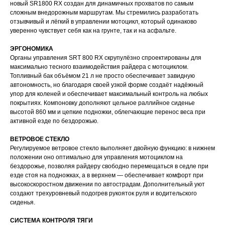
новый SR1800 RX создан для динамичных прохватов по самым
сложным внедорожным маршрутам. Мы стремились разработать
отзывчивый и лёгкий в управлении мотоцикл, который одинаково
уверенно чувствует себя как на грунте, так и на асфальте.
ЭРГОНОМИКА
Органы управления SRT 800 RX скрупулёзно спроектированы для
максимально тесного взаимодействия райдера с мотоциклом.
Топливный бак объёмом 21 л не просто обеспечивает завидную
автономность, но благодаря своей узкой форме создаёт надёжный
упор для коленей и обеспечивает максимальный контроль на любых
покрытиях. Компоновку дополняют цельное раллийное сиденье
высотой 860 мм и цепкие подножки, облегчающие перенос веса при
активной езде по бездорожью.
ВЕТРОВОЕ СТЕКЛО
Регулируемое ветровое стекло выполняет двойную функцию: в нижнем
положении оно оптимально для управления мотоциклом на
бездорожье, позволяя райдеру свободно перемещаться в седле при
езде стоя на подножках, а в верхнем — обеспечивает комфорт при
высокоскоростном движении по автострадам. Дополнительный уют
создают трехуровневый подогрев рукояток руля и водительского
сиденья.
СИСТЕМА КОНТРОЛЯ ТЯГИ