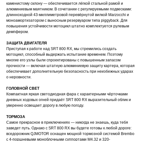
каменистому склону — обеспечивается лёгкой стальной рамой и
алюминиевым маятником. В сочетании с регулируемыми подвесками:
длинноходной 43-миллиметровой перевёрнутой вилкой Marzocchi и
моноамортизатором с выносным резервуаром типа piggyback. Для
повышения устойчивости мотоцикл штатно комплектуется рулевым
демпфером.
ЗАЩИТА ДВИГАТЕЛЯ
Приступая к работе над SRT 800 RX, мы стремились создать
мотоцикл, способный выдержать испытание временем. Поэтому
многие его узлы были спроектированы с повышенным запасом
прочности — включая штатную алюминиевую защиту картера, которая
обеспечивает дополнительную безопасность при неизбежных ударах
о неровности.
ГОЛОВНОЙ СВЕТ
Компактная яркая светодиодная фара с характерными чёрточками
дневных ходовых огней придаёт SRT 800 RX выразительный облик и
уверенно освещает дорогу в любую погоду.
ТОРМОЗА
Самое прекрасное в приключениях — никогда не знаешь, куда тебя
заведет путь. Однако с SRT 800 RX вы будете готовы к любой дороге:
вседорожник QJMOTOR оснащен мощной тормозной системой Brembo
с 4-поршневыми моноблочными суппортами M4.32 и 320-