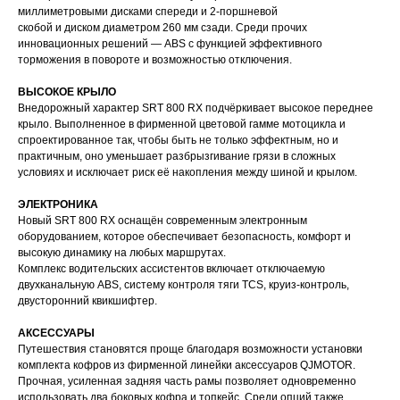
миллиметровыми дисками спереди и 2-поршневой
скобой и диском диаметром 260 мм сзади. Среди прочих
инновационных решений — ABS с функцией эффективного
торможения в повороте и возможностью отключения.
ВЫСОКОЕ КРЫЛО
Внедорожный характер SRT 800 RX подчёркивает высокое переднее
крыло. Выполненное в фирменной цветовой гамме мотоцикла и
спроектированное так, чтобы быть не только эффектным, но и
практичным, оно уменьшает разбрызгивание грязи в сложных
условиях и исключает риск её накопления между шиной и крылом.
ЭЛЕКТРОНИКА
Новый SRT 800 RX оснащён современным электронным
оборудованием, которое обеспечивает безопасность, комфорт и
высокую динамику на любых маршрутах.
Комплекс водительских ассистентов включает отключаемую
двухканальную ABS, систему контроля тяги TCS, круиз-контроль,
двусторонний квикшифтер.
АКСЕССУАРЫ
Путешествия становятся проще благодаря возможности установки
комплекта кофров из фирменной линейки аксессуаров QJMOTOR.
Прочная, усиленная задняя часть рамы позволяет одновременно
использовать два боковых кофра и топкейс. Среди опций также