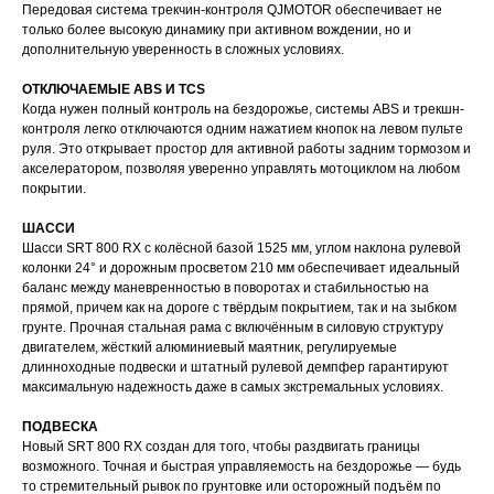
Передовая система трекчин-контроля QJMOTOR обеспечивает не
только более высокую динамику при активном вождении, но и
дополнительную уверенность в сложных условиях.
ОТКЛЮЧАЕМЫЕ ABS И TCS
Когда нужен полный контроль на бездорожье, системы ABS и трекшн-
контроля легко отключаются одним нажатием кнопок на левом пульте
руля. Это открывает простор для активной работы задним тормозом и
акселератором, позволяя уверенно управлять мотоциклом на любом
покрытии.
ШАССИ
Шасси SRT 800 RX с колёсной базой 1525 мм, углом наклона рулевой
колонки 24° и дорожным просветом 210 мм обеспечивает идеальный
баланс между маневренностью в поворотах и стабильностью на
прямой, причем как на дороге с твёрдым покрытием, так и на зыбком
грунте. Прочная стальная рама с включённым в силовую структуру
двигателем, жёсткий алюминиевый маятник, регулируемые
длинноходные подвески и штатный рулевой демпфер гарантируют
максимальную надежность даже в самых экстремальных условиях.
ПОДВЕСКА
Новый SRT 800 RX создан для того, чтобы раздвигать границы
возможного. Точная и быстрая управляемость на бездорожье — будь
то стремительный рывок по грунтовке или осторожный подъём по