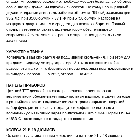
он даёт мгновенное ускорение, необходимое для безопасных обгонов,
особенно при движении вдвоём и с багажом. Поэтому новый рядный
двухцилиндровый двигатель рабочим объёмом 799 см³, развивающий
95,2 л.с. при 8500 об/мин и 87 Н·м при 6750 об/мин, настроен на
мощную отдачу в нижнем и среднем диапазонах оборотов. Точный
отклик и уверенная связь с акселератором обеспечиваются
современной системой электронного управления дроссельными
заслонками.
ХАРАКТЕР V-ТВИНА
Коленчатый вал опирается на подшипники скольжения. При этом для
придания рядному мотору характера V- твина шатунные шейки
развёрнуты на 75°, что формирует неравномерный порядок вспышек в
цилиндрах: первая — на 285°, вторая — на 435°.
ПАНЕЛЬ ПРИБОРОВ
Цветной TFT-дисплей высокого разрешения ориентирован
вертикально и обеспечивает максимальную видимость даже при езде
в раллийной стойке. Подключение смартфона открывает широкий
набор функций, включая интеграцию телефонных вызовов и
полноценную навигацию через приложение Carbit Ride. Порты USB-A
и USB-C также входят в стандартное оснащение.
КОЛЁСА 21 И 18 ДЮЙМОВ
Оснащённый спиральными колесами диаметром 21 и 18 дюймов,