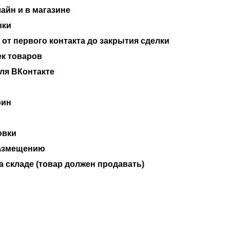
айн и в магазине
вки
 от первого контакта до закрытия сделки
ек товаров
ля ВКонтакте
рин
овки
размещению
а складе (товар должен продавать)