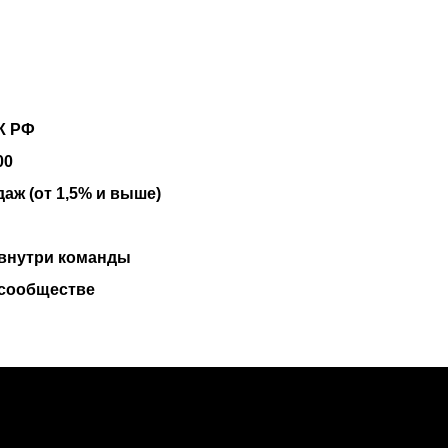
К РФ
00
аж (от 1,5% и выше)
 внутри команды
осообществе