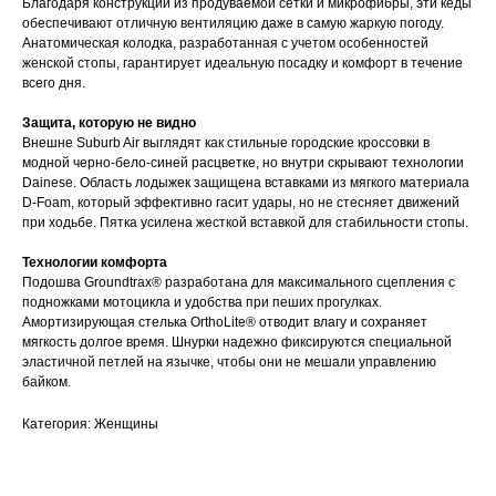
Благодаря конструкции из продуваемой сетки и микрофибры, эти кеды
обеспечивают отличную вентиляцию даже в самую жаркую погоду.
Анатомическая колодка, разработанная с учетом особенностей
женской стопы, гарантирует идеальную посадку и комфорт в течение
всего дня.
Защита, которую не видно
Внешне Suburb Air выглядят как стильные городские кроссовки в
модной черно-бело-синей расцветке, но внутри скрывают технологии
Dainese. Область лодыжек защищена вставками из мягкого материала
D-Foam, который эффективно гасит удары, но не стесняет движений
при ходьбе. Пятка усилена жесткой вставкой для стабильности стопы.
Технологии комфорта
Подошва Groundtrax® разработана для максимального сцепления с
подножками мотоцикла и удобства при пеших прогулках.
Амортизирующая стелька OrthoLite® отводит влагу и сохраняет
мягкость долгое время. Шнурки надежно фиксируются специальной
эластичной петлей на язычке, чтобы они не мешали управлению
байком.
Категория: Женщины