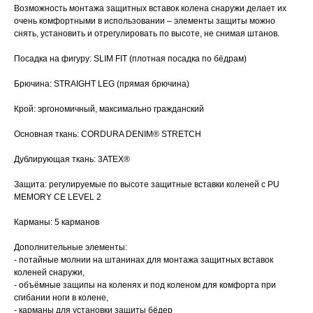
Возможность монтажа защитных вставок колена снаружи делает их
очень комфортными в использовании – элементы защиты можно
снять, установить и отрегулировать по высоте, не снимая штанов.
Посадка на фигуру: SLIM FIT (плотная посадка по бёдрам)
Брючина: STRAIGHT LEG (прямая брючина)
Крой: эргономичный, максимально гражданский
Основная ткань: CORDURA DENIM® STRETCH
Дублирующая ткань: 3ATEX®
Защита: регулируемые по высоте защитные вставки коленей с PU
MEMORY CE LEVEL 2
Карманы: 5 карманов
Дополнительные элементы:
- потайные молнии на штанинах для монтажа защитных вставок
коленей снаружи,
- объёмные защипы на коленях и под коленом для комфорта при
сгибании ноги в колене,
- карманы для установки защиты бёдер