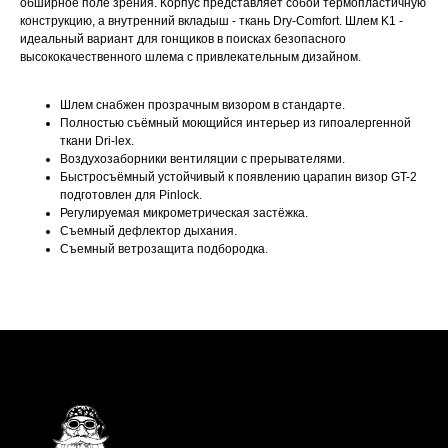
обширное поле зрения. Корпус представляет собой термопластичную
конструкцию, а внутренний вкладыш - ткань Dry-Comfort. Шлем K1 -
идеальный вариант для гонщиков в поисках безопасного
высококачественного шлема с привлекательным дизайном.
Шлем снабжен прозрачным визором в стандарте.
Полностью съёмный моющийся интерьер из гипоалергенной
ткани Dri-lex.
Воздухозаборники вентиляции с прерывателями.
Быстросъёмный устойчивый к появлению царапин визор GT-2
подготовлен для Pinlock.
Регулируемая микрометрическая застёжка.
Съемный дефлектор дыхания.
Съемный ветрозащита подбородка.