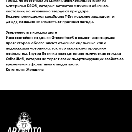
травм. На косточках лодыжки расположены вставки из
материала
D3O®
, которые остаются мягкими в обычном
состоянии, но мгновенно твердеют при ударе.
Водонепроницаемая мембрана
T-Dry
надежно защищает от
дождя, позволяя не зависеть от прогноза погоды.
Уверенность в каждом шаге
Износостойкая подошва
Groundtrax®
с самоочищающимся
протектором обеспечивает отличное сцепление как с
подножками мотоцикла, так и со скользким городским
асфальтом. Внутри ботинка находится анатомическая стелька
OrthoLite®
, которая не теряет своих амортизирующих свойств со
временем и эффективно отводит влагу.
Категория: Женщины