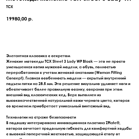
TCX
19980,00
р.
Оставить заявку
Элегантная классика с секретом
Женские мотокеды
TCX Street 3 Lady WP Black
— это не просто
уменьшенная копия мужской модели, а обувь, полностью
переработанная с учетом женской анатомии (Woman Fitting
Concept). Главная особенность модели — скрытый внутренний
подъем пятки на
28.5 мм
. Это решение визуально удлиняет ноги и
обеспечивает более правильную осанку, сохраняя при этом
внешний вид классических кед. Верх выполнен из
высококачественной натуральной кожи черного цвета, которая
со временем приобретает уникальный винтажный вид.
Технологии на страже безопасности
В подошву интегрирована инновационная пластина
ZPlate®
,
которая сочетает продольную гибкость для комфортной ходьбы
с высокой поперечной жесткостью, защищающей стопу от