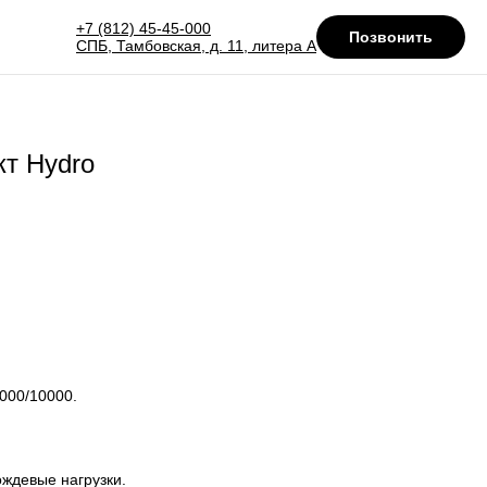
+7 (812) 45-45-000
Позвонить
СПБ, Тамбовская, д. 11, литера А
т Hydro
000/10000.
ождевые нагрузки.