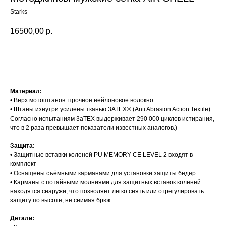
Starks
16500,00
р.
Оставить заявку
Материал:
• Верх мотоштанов: прочное нейлоновое волокно
• Штаны изнутри усилены тканью 3ATEX® (Anti Abrasion Action Textile).
Согласно испытаниям 3аТЕХ выдерживает 290 000 циклов истирания,
что в 2 раза превышает показатели известных аналогов.)
Защита:
• Защитные вставки коленей PU MEMORY CE LEVEL 2 входят в
комплект
• Оснащены съёмными карманами для установки защиты бёдер
• Карманы с потайными молниями для защитных вставок коленей
находятся снаружи, что позволяет легко снять или отрегулировать
защиту по высоте, не снимая брюк
Детали: