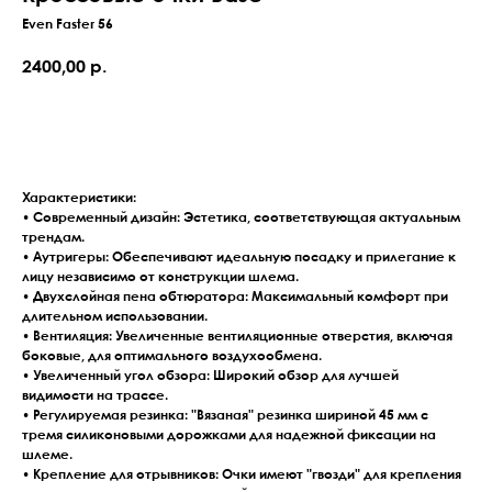
Even Faster 56
2400,00
р.
Оставить заявку
Характеристики:
• Современный дизайн: Эстетика, соответствующая актуальным
трендам.
• Аутригеры: Обеспечивают идеальную посадку и прилегание к
лицу независимо от конструкции шлема.
• Двухслойная пена обтюратора: Максимальный комфорт при
длительном использовании.
• Вентиляция: Увеличенные вентиляционные отверстия, включая
боковые, для оптимального воздухообмена.
• Увеличенный угол обзора: Широкий обзор для лучшей
видимости на трассе.
• Регулируемая резинка: "Вязаная" резинка шириной 45 мм с
тремя силиконовыми дорожками для надежной фиксации на
шлеме.
• Крепление для отрывников: Очки имеют "гвозди" для крепления