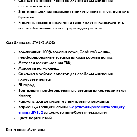
Складка в районе лопаток для свободы движения
плечевого пояса.
Застежка-молния позволяет райдеру пристегнуть куртку к
брюкам.
Карманы разного размера и типа дадут вам разместить
все необходимые аксессуары и документы.
Особенности STARKS MOD:
Композиция: 100% воловья кожа, Cordura® деним,
перфорированные вставки из кожи коровы наппа;
Металлические молнии YKK;
Манжеты на молниях;
Складка в районе лопаток для свободы движения
плечевого пояса;
Fit город;
Вентиляция перфорированные вставки из коровьей кожи
Наппа;
Карманы для документов, внутренние карманы;
Карман для защиты спины.
Сертифицированную защиту
спины LEVEL 2
вы можете приобрести отдельно;
Цвет: коричневый.
Категория: Мужчины