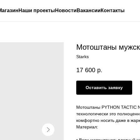
Магазин
Наши проекты
Новости
Вакансии
Контакты
Мотоштаны мужск
Starks
17 600
р.
Оставить заявку
Мотоштаны PYTHON TACTIC NS
технологически это полноцен
комфортно носить даже в жар
Материал:
• Верх мотоштанов: плотный х