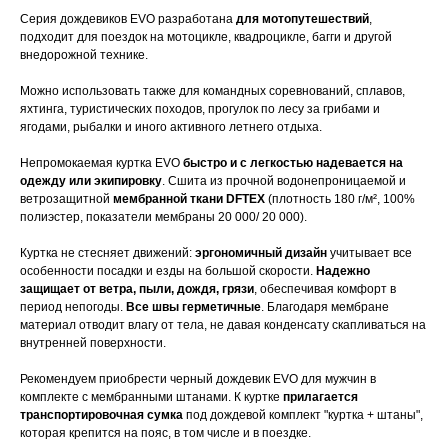
Серия дождевиков EVO разработана
для мотопутешествий
,
подходит для поездок на мотоцикле, квадроцикле, багги и другой
внедорожной технике.
Можно использовать также для командных соревнований, сплавов,
яхтинга, туристических походов, прогулок по лесу за грибами и
ягодами, рыбалки и иного активного летнего отдыха.
Непромокаемая куртка EVO
быстро и с легкостью надевается на
одежду или экипировку
. Сшита из прочной водонепроницаемой и
ветрозащитной
мембранной ткани DFTEX
(плотность 180 г/м², 100%
полиэстер, показатели мембраны 20 000/ 20 000).
Куртка не стесняет движений:
эргономичный дизайн
учитывает все
особенности посадки и езды на большой скорости.
Надежно
защищает от ветра, пыли, дождя, грязи
, обеспечивая комфорт в
период непогоды.
Все швы герметичные
. Благодаря мембране
материал отводит влагу от тела, не давая конденсату скапливаться на
внутренней поверхности.
Рекомендуем приобрести черный дождевик EVO для мужчин в
комплекте с мембранными штанами. К куртке
прилагается
транспортировочная сумка
под дождевой комплект "куртка + штаны",
которая крепится на пояс, в том числе и в поездке.