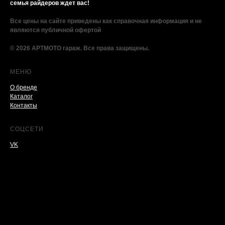
семья райдеров ждет вас!
Все цены на сайте приведены как справочная информация и не
являются публичной офертой
© 2026 АРТМОТО гараж. Все права защищены.
МЕНЮ
О бренде
Каталог
Контакты
СОЦСЕТИ
VK