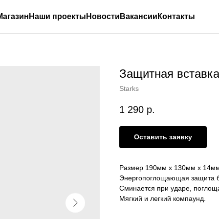
Магазин
Наши проекты
Новости
Вакансии
Контакты
Защитная встав
Starks
1 290
р.
Оставить заявку
Размер 190мм х 130мм х 14м
Энергопоглощающая защита б
Сминается при ударе, поглощ
Мягкий и легкий компаунд.