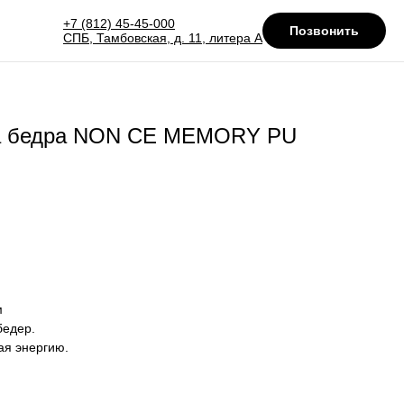
+7 (812) 45-45-000
Позвонить
СПБ, Тамбовская, д. 11, литера А
ка бедра NON CE MEMORY PU
м
едер.
ая энергию.