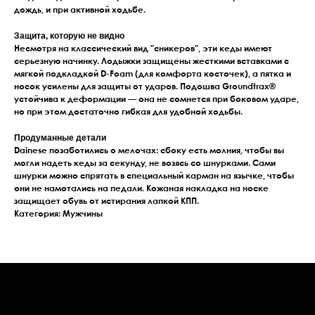
дождь, и при активной ходьбе.
Защита, которую не видно
Несмотря на классический вид "сникеров", эти кеды имеют
серьезную начинку. Лодыжки защищены жесткими вставками с
мягкой подкладкой D-Foam (для комфорта косточек), а пятка и
носок усилены для защиты от ударов. Подошва Groundtrax®
устойчива к деформации — она не сомнется при боковом ударе,
но при этом достаточно гибкая для удобной ходьбы.
Продуманные детали
Dainese позаботились о мелочах: сбоку есть молния, чтобы вы
могли надеть кеды за секунду, не возясь со шнурками. Сами
шнурки можно спрятать в специальный карман на язычке, чтобы
они не намотались на педали. Кожаная накладка на носке
защищает обувь от истирания лапкой КПП.
Категория: Мужчины