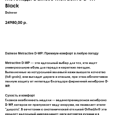
Black
Dainese
24980,00
р.
Оставить заявку
Dainese Metractive D-WP: Премиум-комфорт в любую погоду
Metractive D-WP
— это идеальный выбор для тех, кто ищет
универсальную обувь для города и коротких поездок.
Выполненные из натуральной воловьей кожи высшего качества
(full-grain), они выглядят дорого и стильно, при этом обеспечивая
полную защиту от непогоды благодаря фирменной мембране D-
WP.
Сухость и комфорт
Главная особенность модели — водонепроницаемая мембрана
D-WP, которая не пропускает воду снаружи, но позволяет стопе
"дышать". В сочетании с анатомической стелькой OrthoLite® это
создает идеальный микроклимат: ноги остаются сухими и в