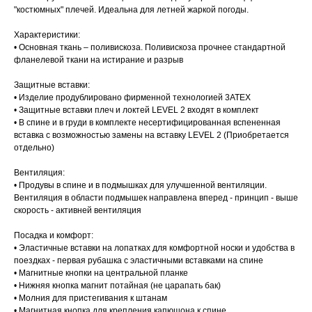
"костюмных" плечей. Идеальна для летней жаркой погоды.
Характеристики:
• Основная ткань – поливискоза. Поливискоза прочнее стандартной
фланелевой ткани на истирание и разрыв
Защитные вставки:
• Изделие продублировано фирменной технологией 3АТЕХ
• Защитные вставки плеч и локтей LEVEL 2 входят в комплект
• В спине и в груди в комплекте несертифицированная вспененная
вставка с возможностью замены на вставку LEVEL 2 (Приобретается
отдельно)
Вентиляция:
• Продувы в спине и в подмышках для улучшенной вентиляции.
Вентиляция в области подмышек направлена вперед - принцип - выше
скорость - активней вентиляция
Посадка и комфорт:
• Эластичные вставки на лопатках для комфортной носки и удобства в
поездках - первая рубашка с эластичными вставками на спине
• Магнитные кнопки на центральной планке
• Нижняя кнопка магнит потайная (не царапать бак)
• Молния для пристегивания к штанам
• Магнитная кнопка для крепления капюшона к спине