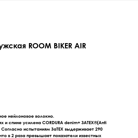
жская ROOM BIKER AIR
ное нейлоновое волокно.
тях и спине усилена CORDURA denim+ 3ATEX®(Anti
e). Согласно испытаниям 3аТЕХ выдерживает 290
 что в 2 раза превышает показатели известных