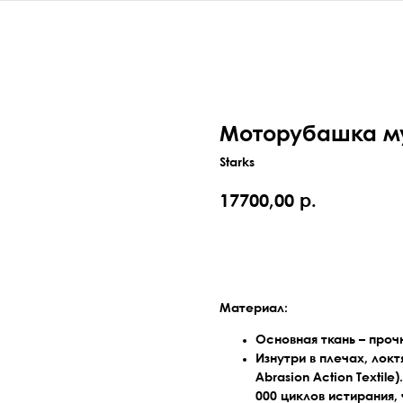
Моторубашка му
Starks
17700,00
р.
Оставить заявку
Материал:
Основная ткань – проч
Изнутри в плечах, лок
Abrasion Action Textil
000 циклов истирания,