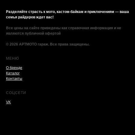
Разделяйте страсть к мото, кастом-байкам и приключениям — ваша
семья райдеров ждет вас!
Все цены на сайте приведены как справочная информация и не
являются публичной офертой
© 2026 АРТМОТО гараж. Все права защищены.
МЕНЮ
О бренде
Каталог
Контакты
СОЦСЕТИ
VK