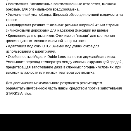
• Вентиляция: Увеличенные вентиляционные отверстия, включая
боковые, для оптимального воздухообмена.
• Увеличенный угол обзора: Широкий обзор для лучшей видимости на
трассе.
• Регулируемая резинка: "Вязаная" резинка шириной 45 мм с тремя
силиконовыми дорожками для надежной фиксации на шлеме.
• Крепление для отрывников: Очки имеют "гвозди" для крепления
грязезащитных пленок и съемной защиты носа.
• Адаптация под очки OTG: Выемки под душки очков для
использования с диоптриями.
• Особенностью Модели Duble Lens является двухслойная линза:
Уменьшает перепад температур между лицом и окружающей средой,
предотвращая запотевание даже в сложных погодных условиях, при
высокой влажности или низкой температуре воздуха.
Для достижения максимального результата рекомендуем
обработать внутреннюю часть линзы средством против запотевания
STARKS Antifog.