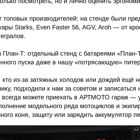
только посмотреть, но и лично оценить эргономи
т топовых производителей: на стенде были пр
ары Starks, Even Faster 56, AGV, Aroh — от кр
тегралов.
План-Т: отдельный стенд с батареями «План-Т
нного пуска даже в нашу «потрясающую» питер
 кто из-за затяжных холодов или дождей ещё н
нику, подходили к нам за советом и записаться 
 всегда можете приехать в АРТМОТО гараж — у 
полнение модельного ряда мотоциклов и экипи
ного коня, защиту или зарядить аккумулятор п