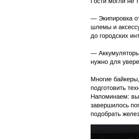
Гости могли не 
— Экипировка о
шлемы и аксессу
до городских ин
— Аккумуляторы 
нужно для увере
Многие байкеры,
подготовить тех
Напоминаем: вы
завершилось по
подобрать желез