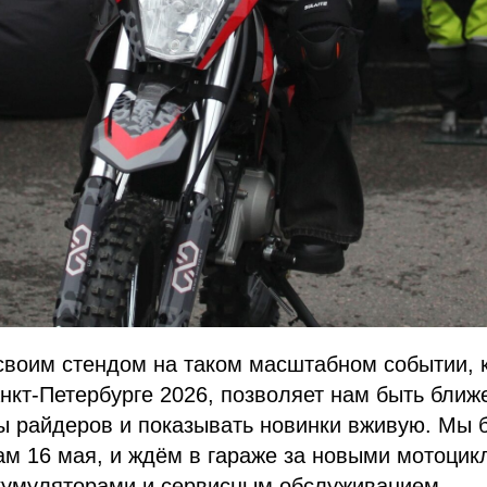
своим стендом на таком масштабном событии, 
нкт-Петербурге 2026, позволяет нам быть ближе
ы райдеров и показывать новинки вживую. Мы б
нам 16 мая, и ждём в гараже за новыми мотоцик
ккумуляторами и сервисным обслуживанием.