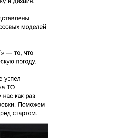
ку и дизайн.
едставлены
оссовых моделей
» — то, что
скую погоду.
е успел
на ТО.
нас как раз
ровки. Поможем
еред стартом.