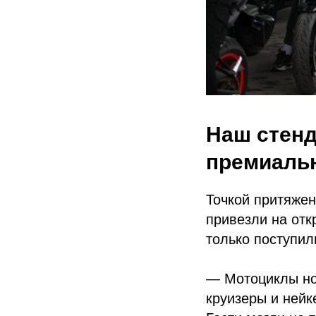
Наш стенд
премиальн
Точкой притяже
привезли на отк
только поступил
— Мотоциклы но
круизеры и нейк