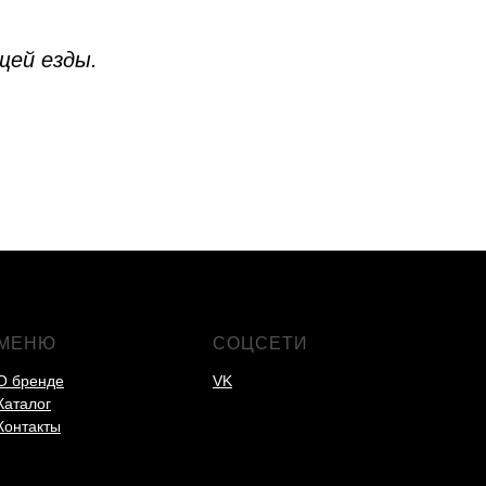
щей езды.
МЕНЮ
СОЦСЕТИ
О бренде
VK
Каталог
Контакты