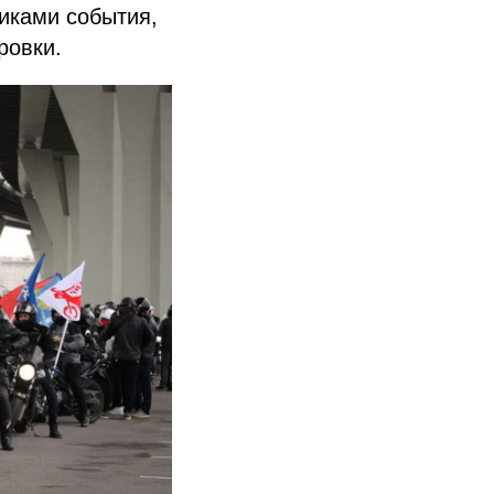
иками события,
ровки.