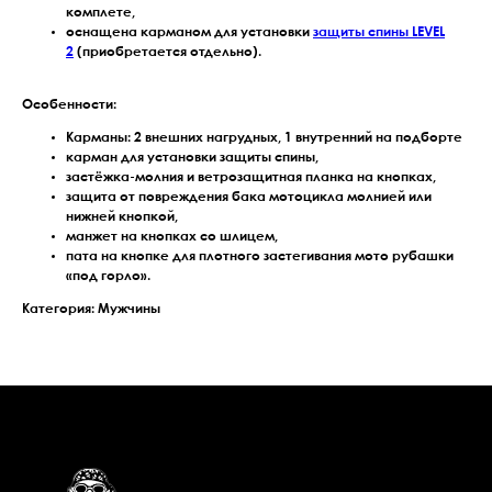
комплете,
оснащена карманом для установки
защиты спины LEVEL
2
(приобретается отдельно).
Особенности:
Карманы: 2 внешних нагрудных, 1 внутренний на подборте
карман для установки защиты спины,
застёжка-молния и ветрозащитная планка на кнопках,
защита от повреждения бака мотоцикла молнией или
нижней кнопкой,
манжет на кнопках со шлицем,
пата на кнопке для плотного застегивания мото рубашки
«под горло».
Категория: Мужчины