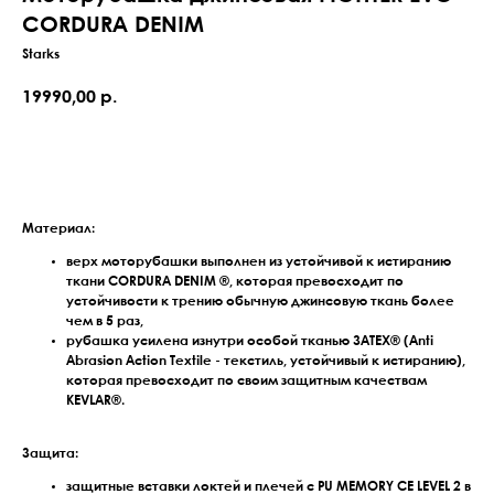
CORDURA DENIM
Starks
19990,00
р.
Оставить заявку
Материал:
верх моторубашки выполнен из устойчивой к истиранию
ткани CORDURA DENIM ®, которая превосходит по
устойчивости к трению обычную джинсовую ткань более
чем в 5 раз,
рубашка усилена изнутри особой тканью 3ATEX® (Anti
Abrasion Action Textile - текстиль, устойчивый к истиранию),
которая превосходит по своим защитным качествам
KEVLAR®.
Защита:
защитные вставки локтей и плечей с PU MEMORY CE LEVEL 2 в