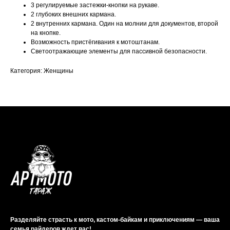
3 регулируемые застежки-кнопки на рукаве.
2 глубоких внешних кармана.
2 внутренних кармана. Один на молнии для документов, второй
на кнопке.
Возможность пристёгивания к мотоштанам.
Светоотражающие элементы для пассивной безопасности.
Категория: Женщины
Разделяйте страсть к мото, кастом-байкам и приключениям — ваша
семья райдеров ждет вас!