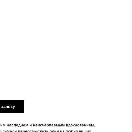
 заявку
ним наследием и неисчерпаемым вдохновением,
lli сумели переосмыслить один из любимейших