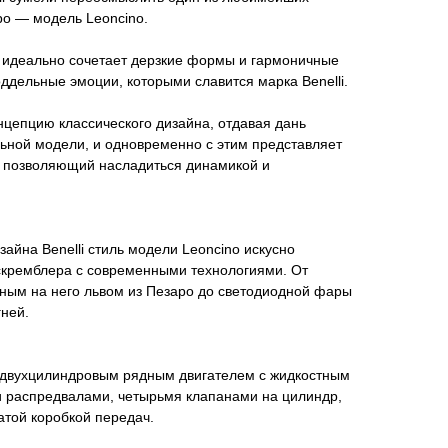
ро — модель Leoncino.
li идеально сочетает дерзкие формы и гармоничные
ддельные эмоции, которыми славится марка Benelli.
цепцию классического дизайна, отдавая дань
ьной модели, и одновременно с этим представляет
 позволяющий насладиться динамикой и
айна Benelli стиль модели Leoncino искусно
 скремблера с современными технологиями. От
нным на него львом из Пезаро до светодиодной фары
ней.
 двухцилиндровым рядным двигателем с жидкостным
 распредвалами, четырьмя клапанами на цилиндр,
атой коробкой передач.