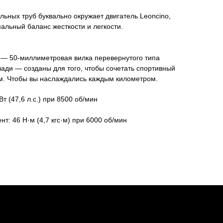
льных труб буквально окружает двигатель Leoncino,
льный баланс жесткости и легкости.
 — 50-миллиметровая вилка перевернутого типа
ади — созданы для того, чтобы сочетать спортивный
м. Чтобы вы наслаждались каждым километром.
 (47,6 л.с.) при 8500 об/мин
: 46 Н·м (4,7 кгс·м) при 6000 об/мин